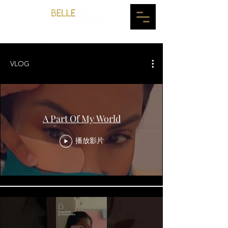
VLOG
A Part Of My World
播放影片