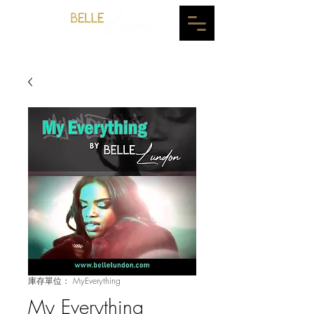
庫存單位： MyEverything
My Everything